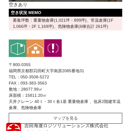
空きあり
空き状況 MEMO
募集坪数：重量物倉庫(1,021坪・899坪)、常温倉庫(1F
1,066坪・2F 1,169坪)、危険物倉庫(6棟合計 261坪)
〒800-0355
福岡県京都郡苅田町大字南原2085番地31
TEL：050-3508-5272
FAX：093-383-3563
敷地：28077.99㎡
床面積：15811.20㎡
天井クレーン 40ｔ・30ｔ各1基 重量物倉庫 、低床2階建常温
倉庫、危険物倉庫
マップを見る
吉田海運ロジソリューションズ株式会社