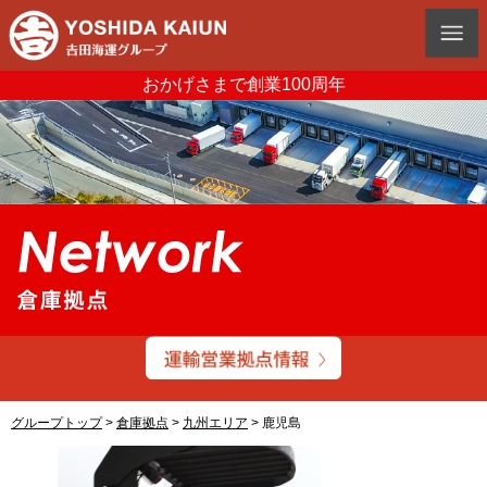
おかげさまで創業100周年
グループトップ
>
倉庫拠点
>
九州エリア
>
鹿児島