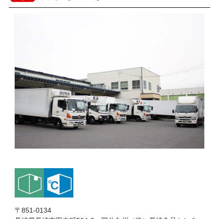
〒851-0134