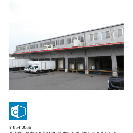
〒854-0065