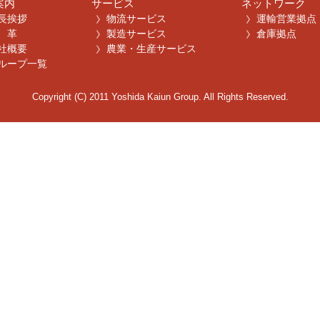
案内
サービス
ネットワーク
長挨拶
物流サービス
運輸営業拠点
 革
製造サービス
倉庫拠点
社概要
農業・生産サービス
ループ一覧
Copyright (C) 2011 Yoshida Kaiun Group. All Rights Reserved.