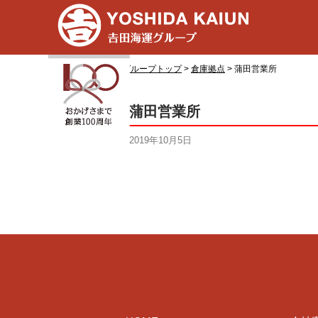
グループトップ
>
倉庫拠点
>
蒲田営業所
蒲田営業所
2019年10月5日