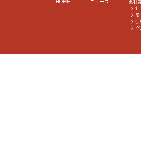
HOME
ニュース
会社
社
沿
会
グ