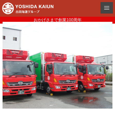
おかげさまで創業100周年
グループトップ
>
増車のお知らせ
>
福岡営業所に冷凍冷蔵4tトラックが3台納車
されました