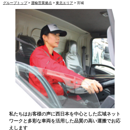
グループトップ
>
運輸営業拠点
>
東北エリア
>
宮城
私たちはお客様の声に西日本を中心とした広域ネット
ワークと
多彩な車両を活用した品質の高い運搬でお応
えします