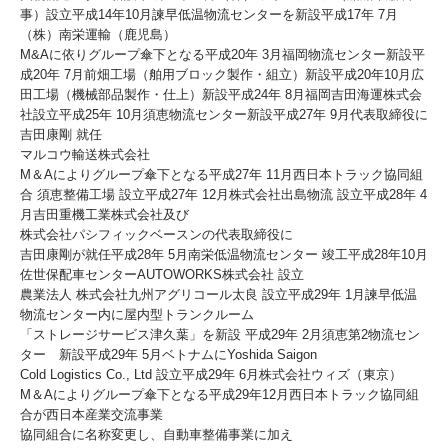
事）設立平成14年10月諫早低温物流センターを新設平成17年 7月
（株）南栄運輸（鹿児島）
M&Aに依りグループ傘下となる平成20年 3月福岡物流センター新設平
成20年 7月前畑工場（舶用ブロック製作・組立）新設平成20年10月広
田工場（機械部品製作・仕上）新設平成24年 8月福岡吉田海運株式会
社設立平成25年 10月須恵物流センター新設平成27年 9月代表取締役に
吉田康剛 就任
マルコウ輸送株式会社
M＆Aによりグループ傘下となる平成27年 11月西日本トラック協同組
合 須恵整備工場 設立平成27年 12月株式会社出島物流 設立平成28年 4
月吉田重機工業株式会社及び
株式会社パシフィックベースンの代表取締役に
吉田康剛が就任平成28年 5月南栄低温物流センター 竣工平成28年10月
佐世保配車センターAUTOWORKS株式会社 設立
農業法人 株式会社九州アグリコール太良 設立平成29年 1月諫早低温
物流センター内に屋内型トランクルーム
「ストレージサービス津久葉」を新設 平成29年 2月須恵第2物流セン
ター 新設平成29年 5月ベトナムにYoshida Saigon
Cold Logistics Co., Ltd 設立平成29年 6月株式会社ウィズ（東京）
M＆Aによりグループ傘下となる平成29年12月西日本トラック協同組
合が西日本産業交流事業
協同組合に名称変更し、自動車整備事業に加え