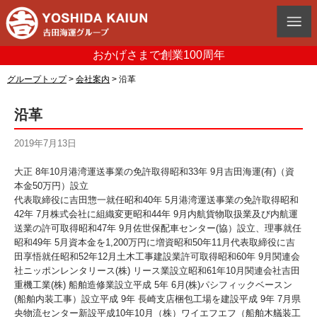
おかげさまで創業100周年
グループトップ
>
会社案内
>
沿革
沿革
2019年7月13日
大正 8年10月港湾運送事業の免許取得昭和33年 9月吉田海運(有)（資
本金50万円）設立
代表取締役に吉田惣一就任昭和40年 5月港湾運送事業の免許取得昭和
42年 7月株式会社に組織変更昭和44年 9月内航貨物取扱業及び内航運
送業の許可取得昭和47年 9月佐世保配車センター(協）設立、理事就任
昭和49年 5月資本金を1,200万円に増資昭和50年11月代表取締役に吉
田享悟就任昭和52年12月土木工事建設業許可取得昭和60年 9月関連会
社ニッポンレンタリース(株) リース業設立昭和61年10月関連会社吉田
重機工業(株) 船舶造修業設立平成 5年 6月(株)パシフィックベースン
(船舶内装工事）設立平成 9年 長崎支店梱包工場を建設平成 9年 7月県
央物流センター新設平成10年10月（株）ワイエフエフ（船舶木艤装工